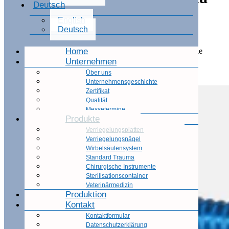
Deutsch
Platten
English
Deutsch
Implantatkits für Frakturbehandlungen, Schrauben,
Einweginstrumentensatz, Distale Radiusplatten, Distale
Home
Fibulaplatten
Unternehmen
Über uns
Katalog anfordern
Unternehmensgeschichte
Zertifikat
Qualität
Messetermine
Produkte
Verriegelungsplatten
Verriegelungsnägel
Wirbelsäulensystem
Standard Trauma
Chirurgische Instrumente
Sterilisationscontainer
Veterinärmedizin
Produktion
Kontakt
Kontaktformular
Datenschutzerklärung